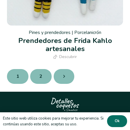
Pines y prendedores
|
Porcelanicrón
Prendedores de Frida Kahlo
artesanales
Descubrir
1
2
Este sitio web utiliza cookies para mejorar tu experiencia. Si
Ok
Política de privacidad
Términos y condiciones
continúas usando este sitio, aceptas su uso.
Política de envíos
Política de garantías y cambios